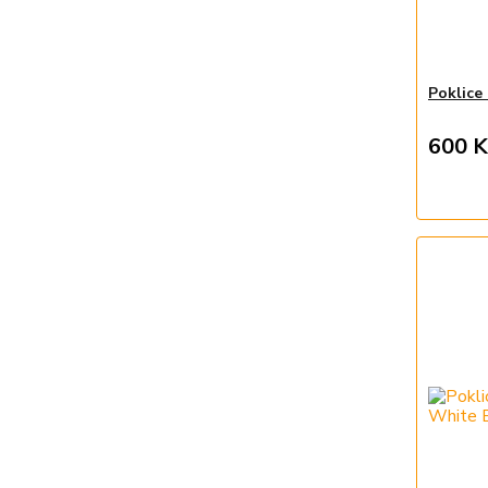
Poklice
600 K