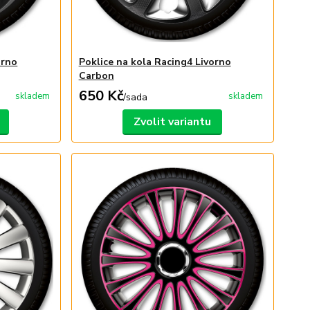
orno
Poklice na kola Racing4 Livorno
Carbon
650 Kč
skladem
skladem
/
sada
Zvolit variantu