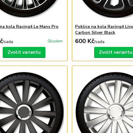
 na kola Racing4 Le Mans Pro
Poklice na kola Racing4 Liv
Carbon Silver Black
č
600 Kč
Skladem
/
sada
/
sada
Zvolit variantu
Zvolit variantu