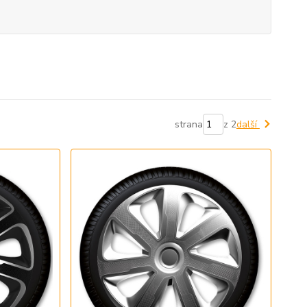
strana
z 2
další