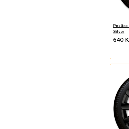
Poklice
Silver
640 K