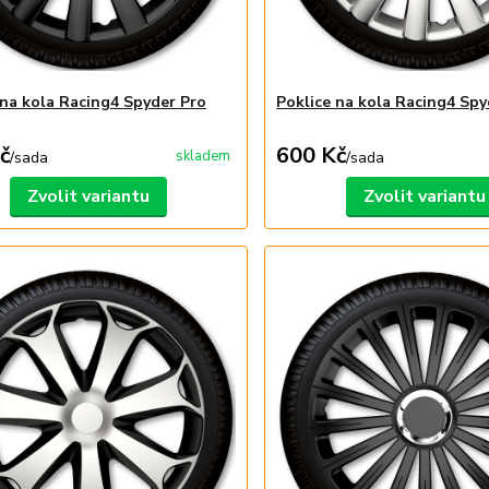
 na kola Racing4 Spyder Pro
Poklice na kola Racing4 Spy
č
600 Kč
skladem
/
sada
/
sada
Zvolit variantu
Zvolit variantu