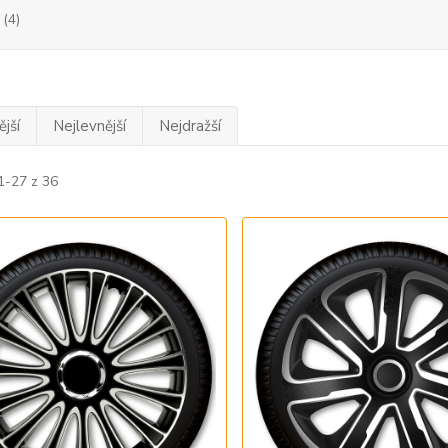
(4)
jší
Nejlevnější
Nejdražší
1-27 z 36