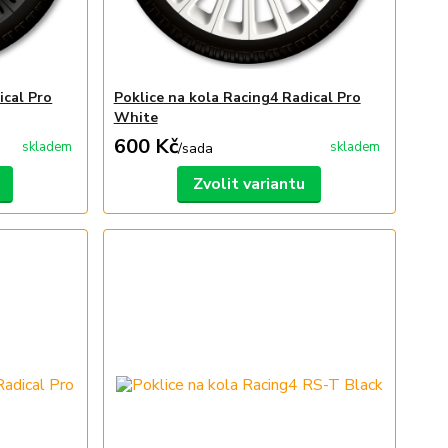
ical Pro
Poklice na kola Racing4 Radical Pro
White
600 Kč
skladem
skladem
/
sada
Zvolit variantu