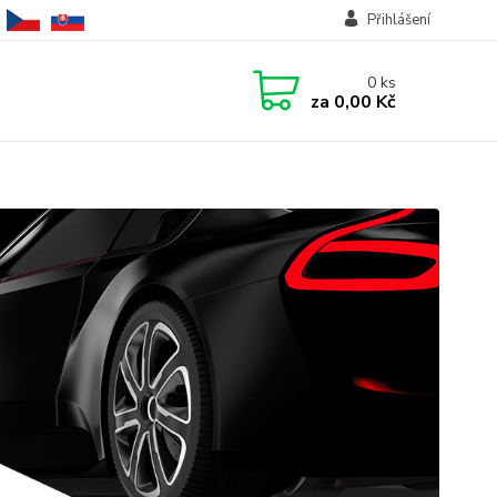
Přihlášení
0
ks
za
0,00 Kč