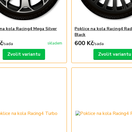
 na kola Racing4 Mega Silver
Poklice na kola Racing4 Rad
Black
č
600 Kč
skladem
/
sada
/
sada
Zvolit variantu
Zvolit variantu