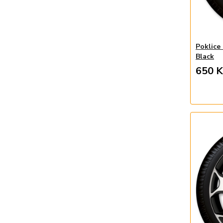
Poklice
Black
650 K