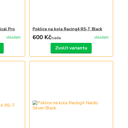
ical Pro
Poklice na kola Racing4 RS-T Black
600 Kč
skladem
skladem
/
sada
Zvolit variantu