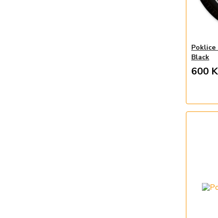
Poklice
Black
600 K