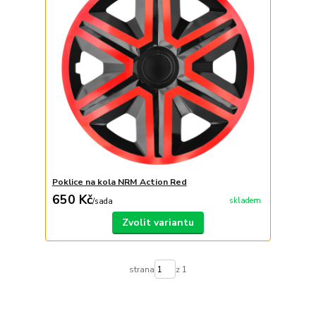
Poklice na kola NRM Action Red
650 Kč
skladem
/
sada
Zvolit variantu
strana
z 1