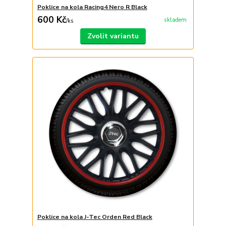
Poklice na kola Racing4 Nero R Black
600 Kč
skladem
/
ks
Zvolit variantu
Poklice na kola J-Tec Orden Red Black