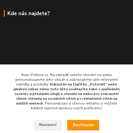
Kde nás najdete?
Auto-Poklice.cz, Na základě vašeho chování na webu
personalizujeme jeho obsah a zobrazujeme vám relevantní
nabídky a produkty.
Kliknutím na tlačítko „Potvrdit“ nebo
jakýkoli odkaz mimo tuto lištu souhlasíte také s využíváním
cookies a předáním údajů o chování na webu pro zobrazení
cílené reklamy na
sociálních sítích a v reklamních sítích
na
dalších webech.
Personalizaci a cílenou reklamu si můžete
kdykoli vypnout úpravou svých preferencí.
Souhlasím
Nastavení