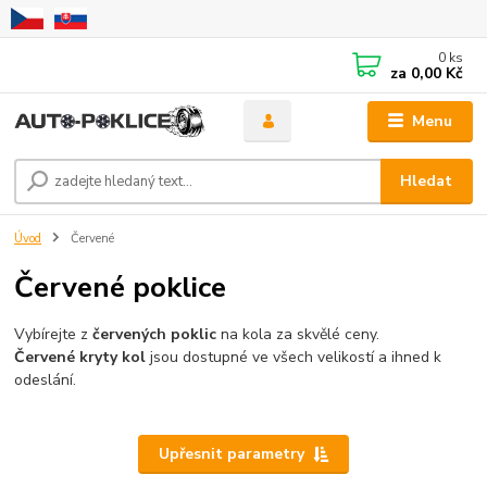
0
ks
za
0,00 Kč
Menu
Hledat
Úvod
Červené
Červené poklice
Vybírejte z
červených poklic
na kola za skvělé ceny.
Červené kryty kol
jsou dostupné ve všech velikostí a ihned k
odeslání.
Upřesnit parametry