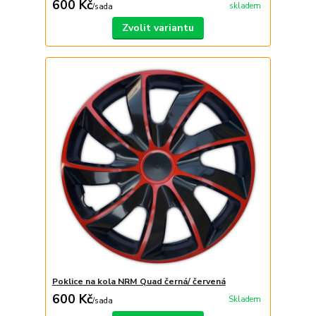
600 Kč
skladem
/
sada
Zvolit variantu
Poklice na kola NRM Quad černá/ červená
600 Kč
Skladem
/
sada