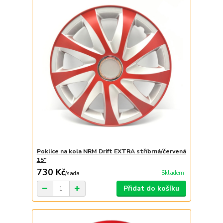
Poklice na kola NRM Drift EXTRA stříbrná/červená
15"
730 Kč
Skladem
/
sada
Přidat do košíku