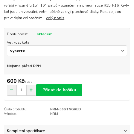
vyrábí v rozměru 15'', 16" palců - označení na pneumatice R15, R16. Kryty
kol jsou univerzální, velmi pěkně zakryjí plechové disky. Poklice jsou
praktickým celoročním...
celý popis
Dostupnost
skladem
Velikost kola
Nejsme plátci DPH
600 Kč
/
sada
Přidat do košíku
Číslo produktu:
NRM-06STNGRED
Výrobce:
NRM
Kompletní specifikace