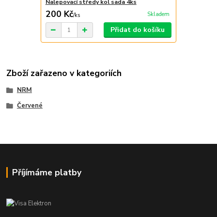
Nalepovací středy kol sada 4ks
200 Kč
Skladem
/
ks
Přidat do košíku
Zboží zařazeno v kategoriích
NRM
Červené
Příjímáme platby