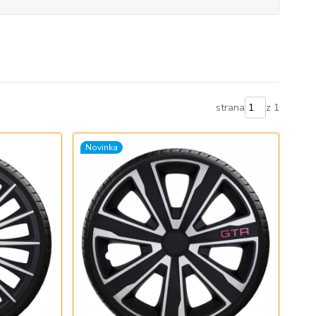
strana
z 1
Novinka