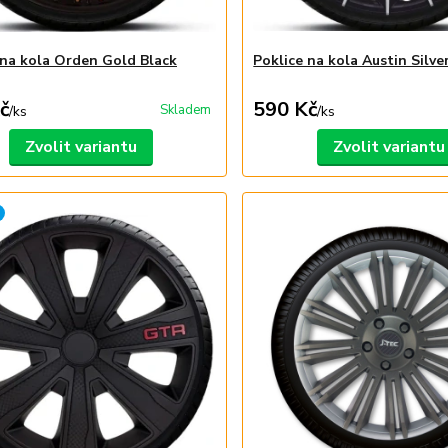
 na kola Orden Gold Black
Poklice na kola Austin Silve
č
590 Kč
Skladem
/
ks
/
ks
Zvolit variantu
Zvolit variantu