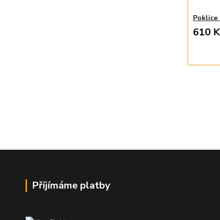
Poklice 
610 K
Příjímáme platby