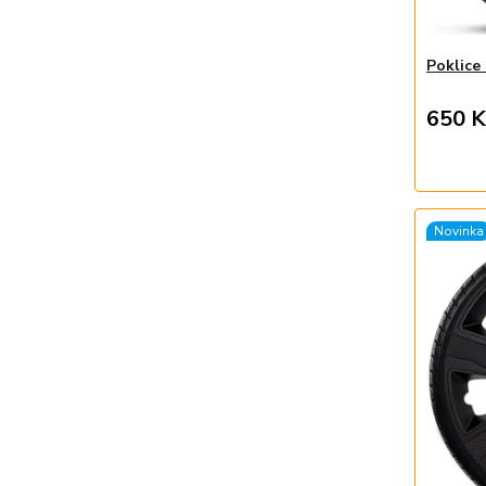
Poklice
650 K
Novinka