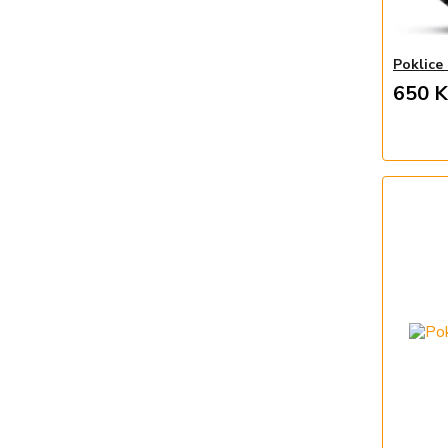
Poklice
650 K