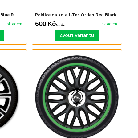
 Blue R
Poklice na kola J-Tec Orden Red Black
600 Kč
skladem
skladem
/
sada
Zvolit variantu