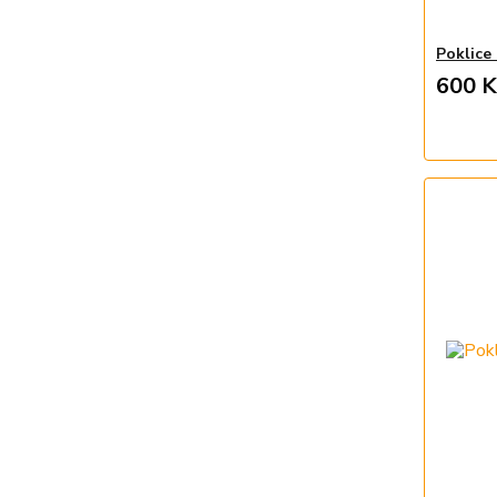
Poklice
600 K