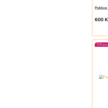
Poklice
600 K
TOP pro