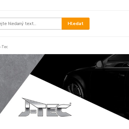
Hledat
-Tec