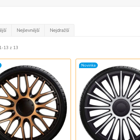
jší
Nejlevnější
Nejdražší
1-13 z 13
Novinka