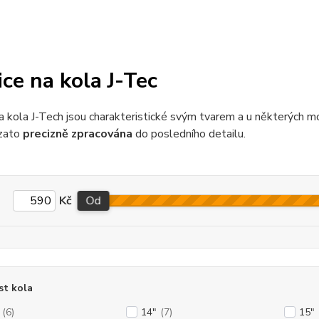
ice na kola J-Tec
a kola J-Tech jsou charakteristické svým tvarem a u některých 
 zato
precizně zpracována
do posledního detailu.
Kč
Od
st kola
(6)
14"
(7)
15"