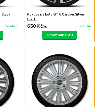
r Black
Poklice na kola GTR Carbon Silver
Black
650 Kč
Skladem
Skladem
/
ks
Zvolit variantu