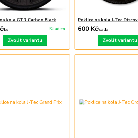
 na kola GTR Carbon Black
Poklice na kola J-Tec Discov
č
600 Kč
Skladem
/
ks
/
sada
Zvolit variantu
Zvolit variantu