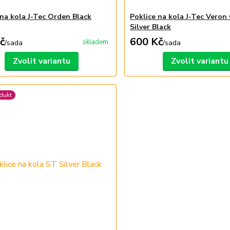
 na kola J-Tec Orden Black
Poklice na kola J-Tec Veron
Silver Black
č
600 Kč
skladem
/
sada
/
sada
Zvolit variantu
Zvolit variantu
dukt