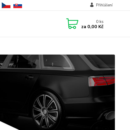
Přihlášení
0
ks
za
0,00 Kč