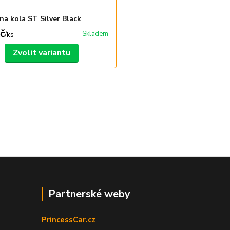
na kola ST Silver Black
č
Skladem
/
ks
Zvolit variantu
Partnerské weby
PrincessCar.cz