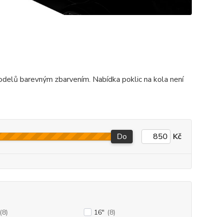
modelů barevným zbarvením. Nabídka poklic na kola není
Do
Kč
(8)
16"
(8)