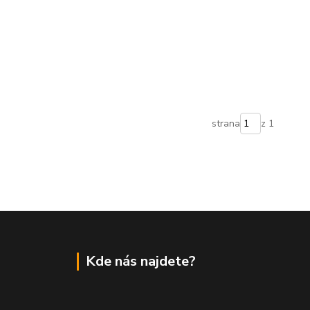
strana
z 1
Kde nás najdete?