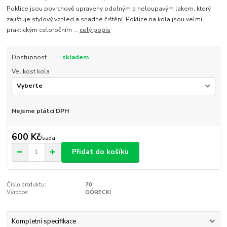
Poklice jsou povrchově upraveny odolným a neloupavým lakem, který
zajišťuje stylový vzhled a snadné čištění. Poklice na kola jsou velmi
praktickým celoročním ...
celý popis
Dostupnost
skladem
Velikost kola
Nejsme plátci DPH
600 Kč
/
sada
Přidat do košíku
Číslo produktu:
70
Výrobce:
GÓRECKI
Kompletní specifikace