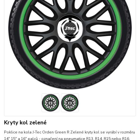
Kryty kol zelené
Poklice na kola J-Tec Orden Green R Zelené kryty kol se vyrábí v rozměru
14" 15" a 16" palců - označení na pneumatice R13, R14, R15 nebo R16.