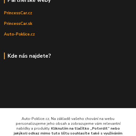
PrincessCar.cz
PrincessCar.sk
Auto-Poklice.cz
Kde nás najdete?
Auto-Poklice.cz, Na základě vašeho chování na webu
personalizujeme jeho obsah a zobrazujeme vám relevantní
nabídky a produkty.
Kliknutím na tlačítko „Potvrdit“ nebo
jakýkoli odkaz mimo tuto lištu souhlasíte také s využíváním