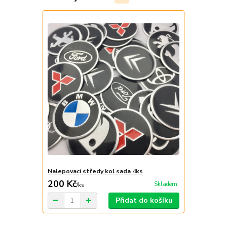
Nalepovací středy kol sada 4ks
200 Kč
Skladem
/
ks
Přidat do košíku