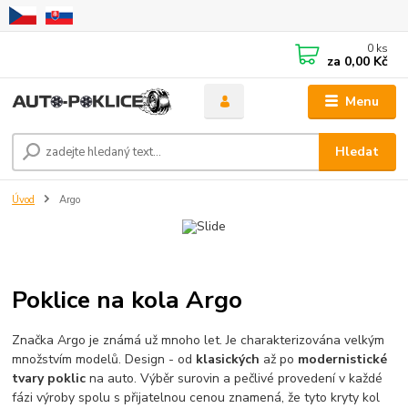
0
ks
za
0,00 Kč
Menu
Hledat
Úvod
Argo
Poklice na kola Argo
Značka Argo je známá už mnoho let. Je charakterizována velkým
množstvím modelů. Design - od
klasických
až po
modernistické
tvary poklic
na auto. Výběr surovin a pečlivé provedení v každé
fázi výroby spolu s přijatelnou cenou znamená, že tyto kryty kol