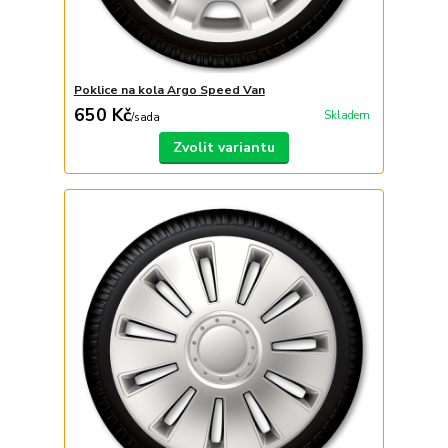
Poklice na kola Argo Speed Van
650 Kč
Skladem
/
sada
Zvolit variantu