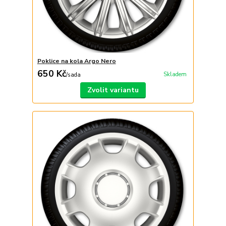
Poklice na kola Argo Nero
650 Kč
Skladem
/
sada
Zvolit variantu