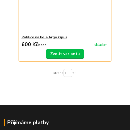
Poklice na kola Argo Opus
600 Kč
skladem
/
sada
Zvolit variantu
strana
z 1
Příjímáme platby