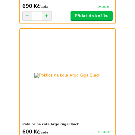
690 Kč
Skladem
/
sada
Přidat do košíku
Poklice na kola Argo Giga Black
600 Kč
skladem
/
sada