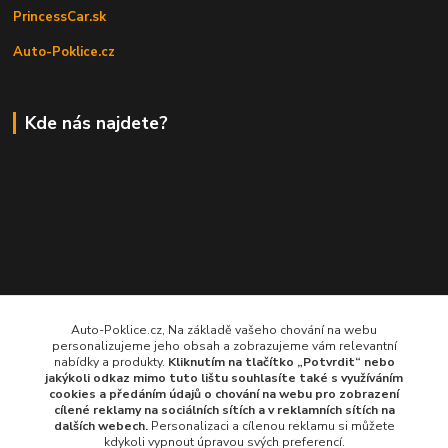
PrincessCar.sk
Auto-Poklice.cz
Kde nás najdete?
Auto-Poklice.cz, Na základě vašeho chování na webu
personalizujeme jeho obsah a zobrazujeme vám relevantní
nabídky a produkty.
Kliknutím na tlačítko „Potvrdit“ nebo
jakýkoli odkaz mimo tuto lištu souhlasíte také s využíváním
cookies a předáním údajů o chování na webu pro zobrazení
cílené reklamy na
sociálních sítích a v reklamních sítích
na
dalších webech.
Personalizaci a cílenou reklamu si můžete
kdykoli vypnout úpravou svých preferencí.