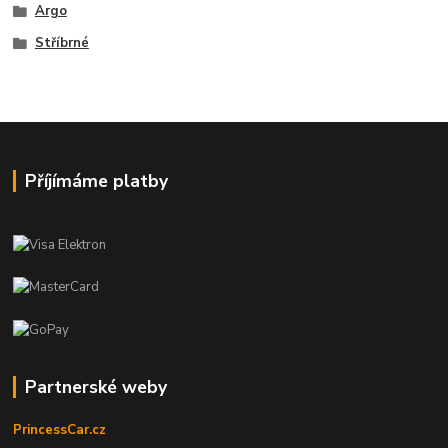
Argo
Stříbrné
Příjímáme platby
Partnerské weby
PrincessCar.cz