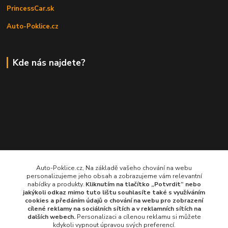
PrincessCar.sk
Auto-Poklice.cz
Kde nás najdete?
Auto-Poklice.cz, Na základě vašeho chování na webu
personalizujeme jeho obsah a zobrazujeme vám relevantní
nabídky a produkty.
Kliknutím na tlačítko „Potvrdit“ nebo
jakýkoli odkaz mimo tuto lištu souhlasíte také s využíváním
cookies a předáním údajů o chování na webu pro zobrazení
cílené reklamy na
sociálních sítích a v reklamních sítích
na
dalších webech.
Personalizaci a cílenou reklamu si můžete
kdykoli vypnout úpravou svých preferencí.