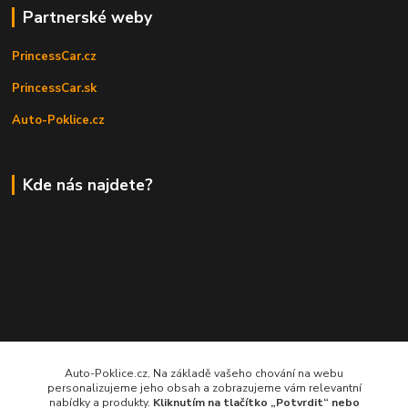
Partnerské weby
PrincessCar.cz
PrincessCar.sk
Auto-Poklice.cz
Kde nás najdete?
Auto-Poklice.cz, Na základě vašeho chování na webu
personalizujeme jeho obsah a zobrazujeme vám relevantní
nabídky a produkty.
Kliknutím na tlačítko „Potvrdit“ nebo