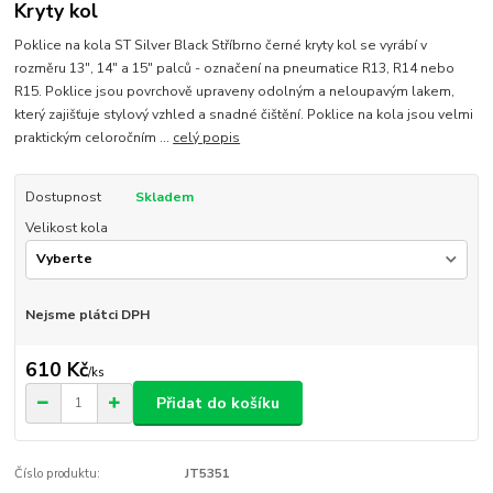
Kryty kol
Poklice na kola ST Silver Black Stříbrno černé kryty kol se vyrábí v
rozměru 13", 14" a 15" palců - označení na pneumatice R13, R14 nebo
R15. Poklice jsou povrchově upraveny odolným a neloupavým lakem,
který zajišťuje stylový vzhled a snadné čištění. Poklice na kola jsou velmi
praktickým celoročním ...
celý popis
Dostupnost
Skladem
Velikost kola
Nejsme plátci DPH
610 Kč
/
ks
Přidat do košíku
Číslo produktu:
JT5351