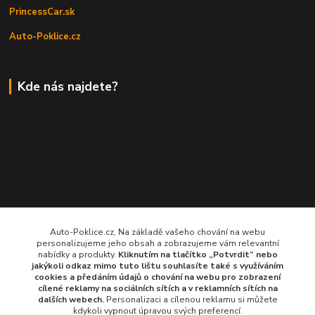
PrincessCar.sk
Auto-Poklice.cz
Kde nás najdete?
Auto-Poklice.cz, Na základě vašeho chování na webu
personalizujeme jeho obsah a zobrazujeme vám relevantní
nabídky a produkty.
Kliknutím na tlačítko „Potvrdit“ nebo
jakýkoli odkaz mimo tuto lištu souhlasíte také s využíváním
cookies a předáním údajů o chování na webu pro zobrazení
cílené reklamy na
sociálních sítích a v reklamních sítích
na
dalších webech.
Personalizaci a cílenou reklamu si můžete
kdykoli vypnout úpravou svých preferencí.