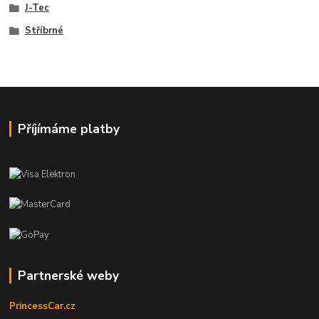
J-Tec
Stříbrné
Příjímáme platby
Partnerské weby
PrincessCar.cz