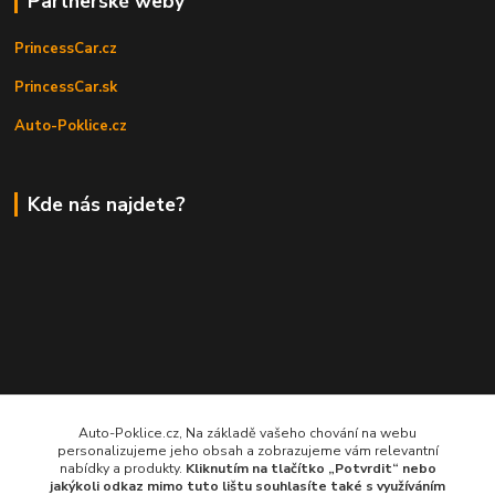
Partnerské weby
PrincessCar.cz
PrincessCar.sk
Auto-Poklice.cz
Kde nás najdete?
Auto-Poklice.cz, Na základě vašeho chování na webu
personalizujeme jeho obsah a zobrazujeme vám relevantní
nabídky a produkty.
Kliknutím na tlačítko „Potvrdit“ nebo
jakýkoli odkaz mimo tuto lištu souhlasíte také s využíváním