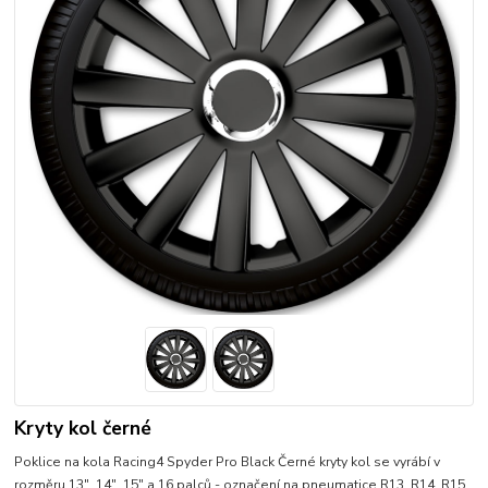
Kryty kol černé
Poklice na kola Racing4 Spyder Pro Black Černé kryty kol se vyrábí v
rozměru 13", 14", 15" a 16 palců - označení na pneumatice R13, R14, R15