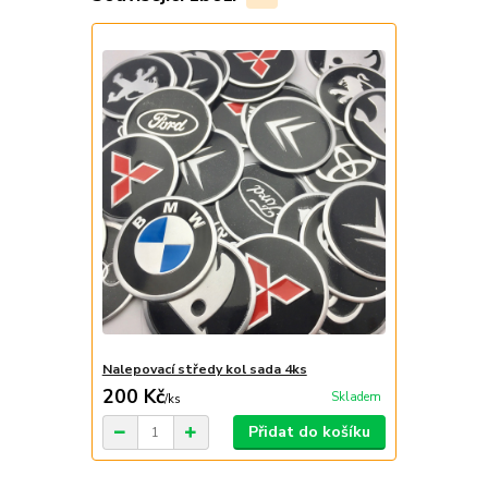
Nalepovací středy kol sada 4ks
200 Kč
Skladem
/
ks
Přidat do košíku