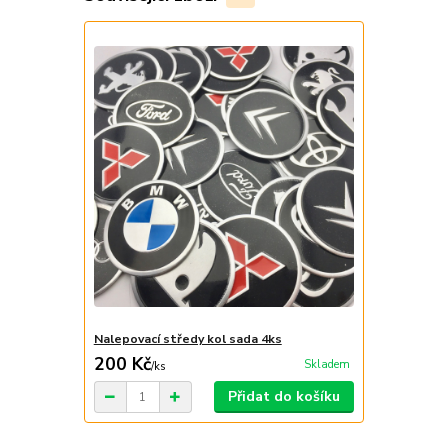
Nalepovací středy kol sada 4ks
200 Kč
Skladem
/
ks
Přidat do košíku