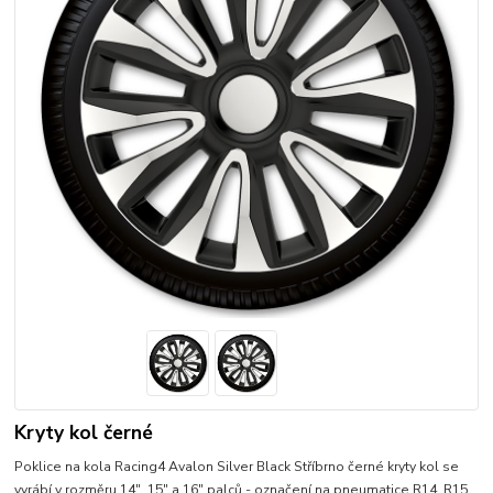
Kryty kol černé
Poklice na kola Racing4 Avalon Silver Black Stříbrno černé kryty kol se
vyrábí v rozměru 14", 15" a 16" palců - označení na pneumatice R14, R15