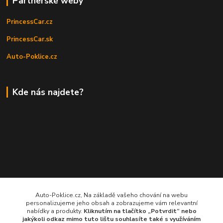
Partnerské weby
PrincessCar.cz
PrincessCar.sk
Auto-Poklice.cz
Kde nás najdete?
Auto-Poklice.cz, Na základě vašeho chování na webu
personalizujeme jeho obsah a zobrazujeme vám relevantní
nabídky a produkty.
Kliknutím na tlačítko „Potvrdit“ nebo
jakýkoli odkaz mimo tuto lištu souhlasíte také s využíváním