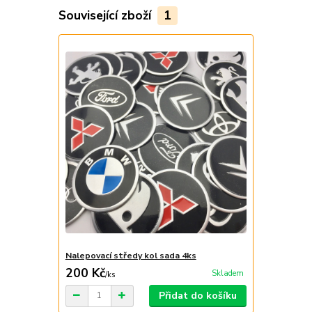
Související zboží
1
Nalepovací středy kol sada 4ks
200 Kč
Skladem
/
ks
Přidat do košíku