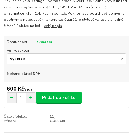
Poklice na kola Racing4 Livorno Carbon Silver Black Černé kryty s imitací
karbonu se vyrábí v rozměru 13", 14", 15" a 16" palců - označení na
pneumatice R13, R14, R15 nebo R16. Poklice jsou povrchově upraveny
odolným a neloupavým lakem, který zajišťuje stylový vzhled a snadné
čištění. Poklice na kol...
celý popis
Dostupnost
skladem
Velikost kola
Nejsme plátci DPH
600 Kč
/
sada
Přidat do košíku
Číslo produktu:
11
Výrobce:
GÓRECKI