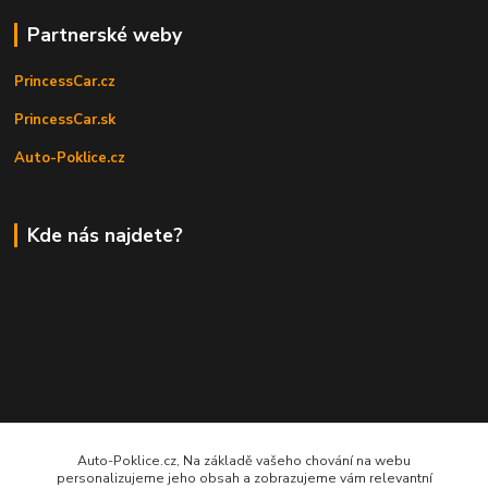
Partnerské weby
PrincessCar.cz
PrincessCar.sk
Auto-Poklice.cz
Kde nás najdete?
Auto-Poklice.cz, Na základě vašeho chování na webu
personalizujeme jeho obsah a zobrazujeme vám relevantní