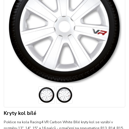
Kryty kol bílé
Poklice na kola Racing4 VR Carbon White Bílé kryty kol se vyrábí v
rozměru 13", 14", 15" a 16 palců - označení na pneumatice R13, R14, R15