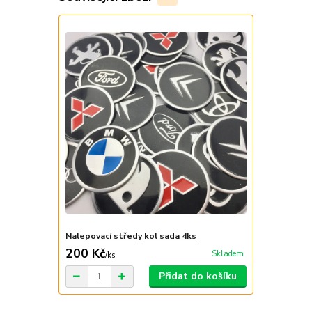
Nalepovací středy kol sada 4ks
200 Kč
Skladem
/
ks
Přidat do košíku