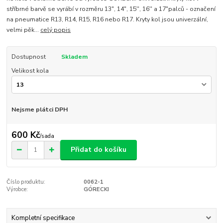
stříbrné barvě se vyrábí v rozměru 13", 14", 15'', 16'' a 17"palců - označení
na pneumatice R13, R14, R15, R16 nebo R17. Kryty kol jsou univerzální,
velmi pěk...
celý popis
Dostupnost
Skladem
Velikost kola
Nejsme plátci DPH
600 Kč
/
sada
Přidat do košíku
Číslo produktu:
0062-1
Výrobce:
GÓRECKI
Kompletní specifikace