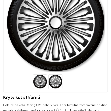
Kryty kol stříbrná
Poklice na kola Racing4 Volante Silver Black Kvalitně zpracované poklice
na kola v stříbrné barvě od výrobce GÓRECKI. Univerzální kryty kol v