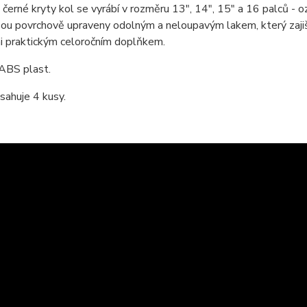
/ černé kryty kol se vyrábí v rozměru 13", 14", 15" a 16 palců 
sou povrchově upraveny odolným a neloupavým lakem, který zajišť
i praktickým celoročním doplňkem.
 ABS plast.
sahuje 4 kusy.