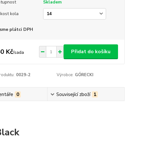
tupnost
Skladem
ikost kola
sme plátci DPH
0 Kč
Přidat do košíku
/
sada
roduktu:
0029-2
Výrobce:
GÓRECKI
ntáře
0
Související zboží
1
Black