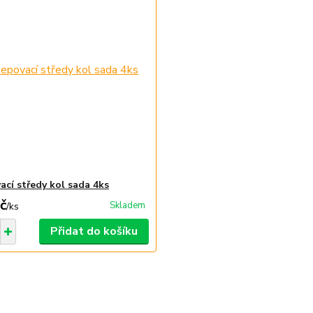
ací středy kol sada 4ks
č
Skladem
/
ks
Přidat do košíku