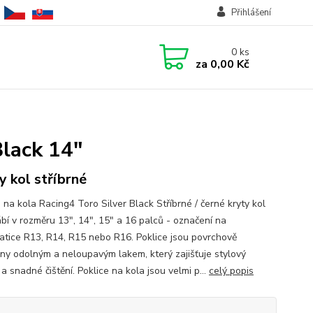
Přihlášení
0
ks
za
0,00 Kč
Black 14"
y kol stříbrné
 na kola Racing4 Toro Silver Black Stříbrné / černé kryty kol
ábí v rozměru 13", 14", 15" a 16 palců - označení na
tice R13, R14, R15 nebo R16. Poklice jsou povrchově
ny odolným a neloupavým lakem, který zajišťuje stylový
a snadné čištění. Poklice na kola jsou velmi p...
celý popis