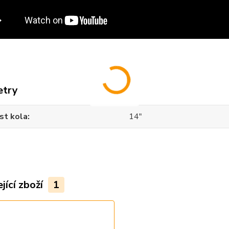
etry
st kola
14"
jící zboží
1