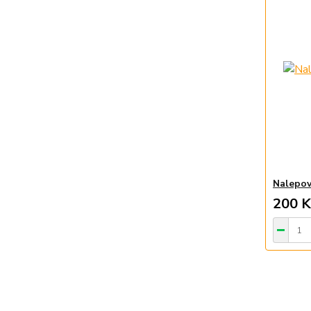
Nalepov
200 K