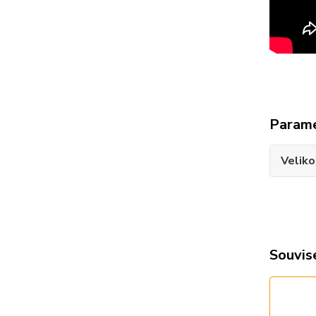
Param
Veliko
Souvise