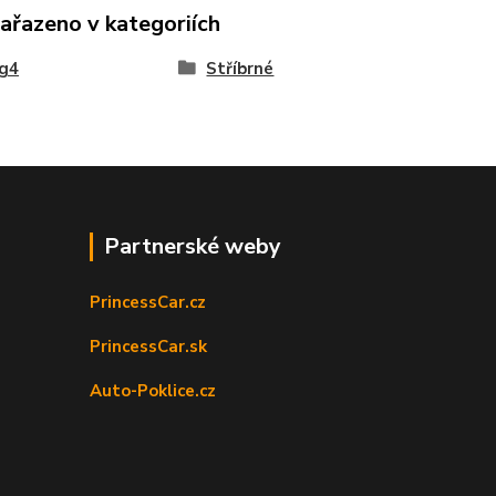
zařazeno v kategoriích
ng4
Stříbrné
Partnerské weby
PrincessCar.cz
PrincessCar.sk
Auto-Poklice.cz