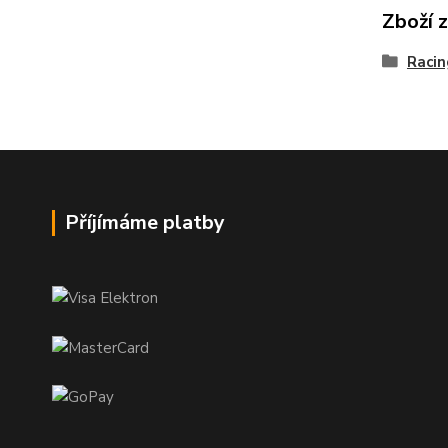
Zboží 
Raci
Příjímáme platby