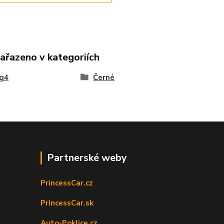
zařazeno v kategoriích
ng4
Černé
Partnerské weby
PrincessCar.cz
PrincessCar.sk
Auto-Poklice.cz