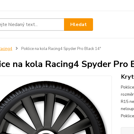
Hledat
acing4
Poklice na kola Racing4 Spyder Pro Black 14"
ice na kola Racing4 Spyder Pro 
Kryt
Poklic
rozměr
R15 ne
neloup
Poklice