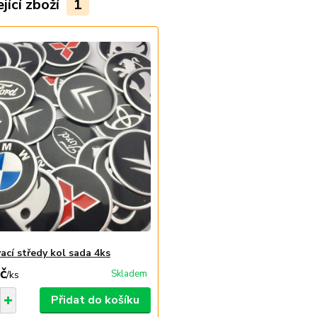
jící zboží
1
ací středy kol sada 4ks
č
Skladem
/
ks
Přidat do košíku