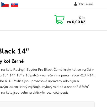
Přihlášení
0
ks
za
0,00 Kč
Black 14"
y kol černé
e na kola Racing4 Spyder Pro Black Černé kryty kol se vyrábí v
u 13", 14", 15" a 16 palců - označení na pneumatice R13, R14,
bo R16. Poklice jsou povrchově upraveny odolným a
avým lakem, který zajišťuje stylový vzhled a snadné čištění.
 na kola jsou velmi praktickým ce...
celý popis