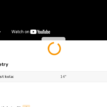
etry
st kola
14"