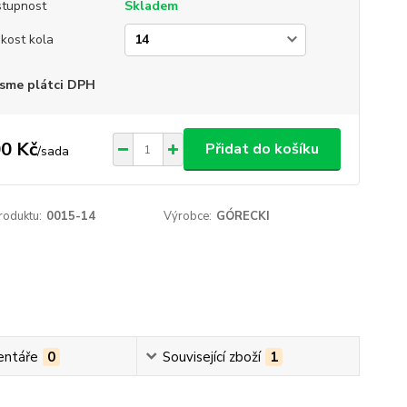
tupnost
Skladem
ikost kola
sme plátci DPH
0 Kč
Přidat do košíku
/
sada
roduktu:
0015-14
Výrobce:
GÓRECKI
ntáře
0
Související zboží
1