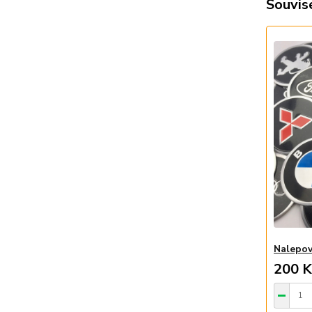
Souvise
Nalepov
200 K