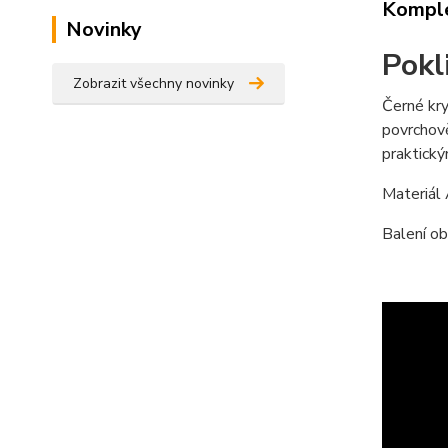
Komple
Novinky
Pokl
Zobrazit všechny novinky
Černé kry
povrchově
praktick
Materiál
Balení ob