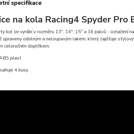
tní specifikace
ice na kola Racing4 Spyder Pro 
ty kol se vyrábí v rozměru 13", 14", 15" a 16 palců - označení
 upraveny odolným a neloupavým lakem, který zajišťuje stylový v
ým celoročním doplňkem.
 ABS plast.
sahuje 4 kusy.