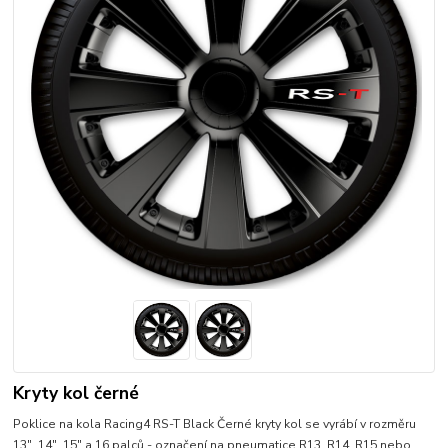
Kryty kol černé
Poklice na kola Racing4 RS-T Black Černé kryty kol se vyrábí v rozměru
13", 14", 15" a 16 palců - označení na pneumatice R13, R14, R15 nebo