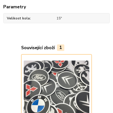
Parametry
Velikost kola
15"
Související zboží
1