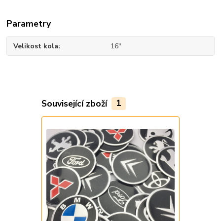
Parametry
Velikost kola
16"
Související zboží
1