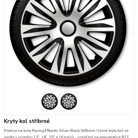
Kryty kol stříbrné
Poklice na kola Racing4 Nardo Silver Black Stříbrné / černé kryty kol se
vyrábí v rozměru 13", 14", 15" a 16 palců - označení na pneumatice R13,