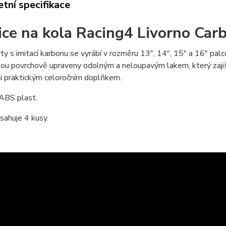
tní specifikace
ice na kola Racing4 Livorno Carb
ty s imitací karbonu se vyrábí v rozměru 13", 14", 15" a 16" p
sou povrchově upraveny odolným a neloupavým lakem, který zajišť
i praktickým celoročním doplňkem.
 ABS plast.
sahuje 4 kusy.