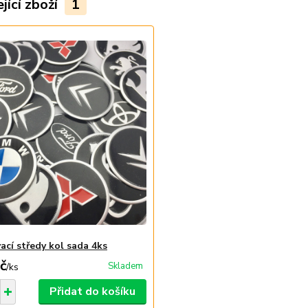
jící zboží
1
ací středy kol sada 4ks
č
Skladem
/
ks
Přidat do košíku