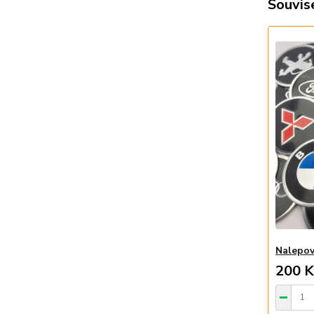
Souvise
Nalepov
200 K