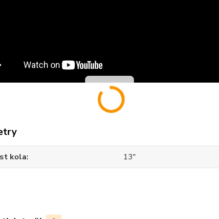
etry
st kola
13"