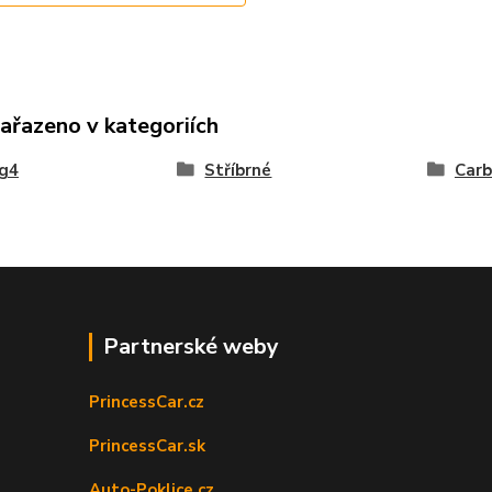
zařazeno v kategoriích
ng4
Stříbrné
Car
Partnerské weby
PrincessCar.cz
PrincessCar.sk
Auto-Poklice.cz