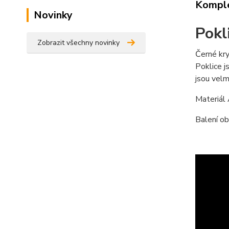
Komple
Novinky
Pokl
Zobrazit všechny novinky
Černé kry
Poklice j
jsou velm
Materiál
Balení ob