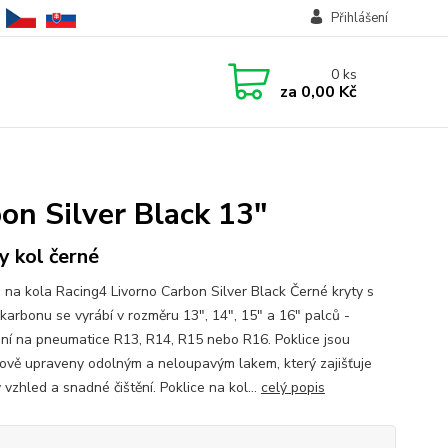
Přihlášení
0
ks
za
0,00 Kč
on Silver Black 13"
y kol černé
e na kola Racing4 Livorno Carbon Silver Black Černé kryty s
 karbonu se vyrábí v rozměru 13", 14", 15" a 16" palců -
ní na pneumatice R13, R14, R15 nebo R16. Poklice jsou
ově upraveny odolným a neloupavým lakem, který zajišťuje
 vzhled a snadné čištění. Poklice na kol...
celý popis