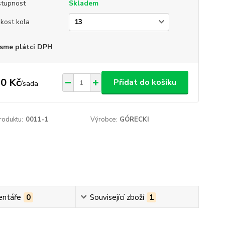
tupnost
Skladem
ikost kola
sme plátci DPH
0 Kč
Přidat do košíku
/
sada
roduktu:
0011-1
Výrobce:
GÓRECKI
ntáře
0
Související zboží
1