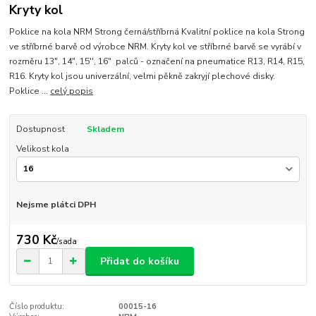
Kryty kol
Poklice na kola NRM Strong černá/stříbrná Kvalitní poklice na kola Strong
ve stříbrné barvě od výrobce NRM. Kryty kol ve stříbrné barvě se vyrábí v
rozměru 13", 14", 15'', 16" palců - označení na pneumatice R13, R14, R15,
R16. Kryty kol jsou univerzální, velmi pěkně zakryjí plechové disky.
Poklice ...
celý popis
Dostupnost
Skladem
Velikost kola
Nejsme plátci DPH
730 Kč
/
sada
Přidat do košíku
Číslo produktu:
00015-16