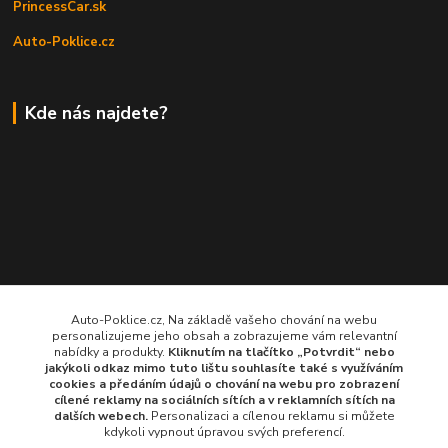
PrincessCar.sk
Auto-Poklice.cz
Kde nás najdete?
Auto-Poklice.cz, Na základě vašeho chování na webu
personalizujeme jeho obsah a zobrazujeme vám relevantní
nabídky a produkty.
Kliknutím na tlačítko „Potvrdit“ nebo
jakýkoli odkaz mimo tuto lištu souhlasíte také s využíváním
cookies a předáním údajů o chování na webu pro zobrazení
cílené reklamy na
sociálních sítích a v reklamních sítích
na
dalších webech.
Personalizaci a cílenou reklamu si můžete
kdykoli vypnout úpravou svých preferencí.