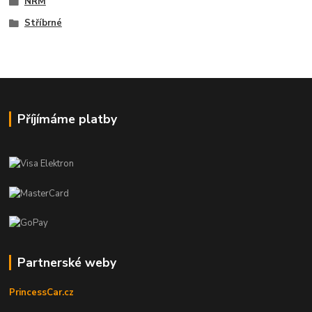
NRM
Stříbrné
Příjímáme platby
Partnerské weby
PrincessCar.cz