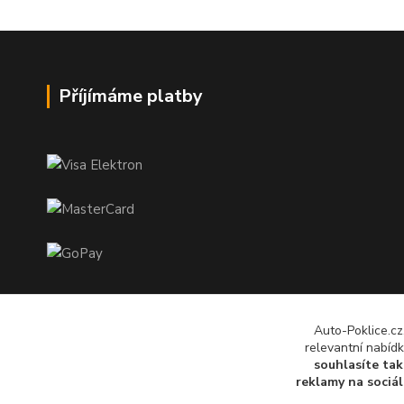
Příjímáme platby
Auto-Poklice.c
relevantní nabídk
souhlasíte tak
reklamy na
sociál