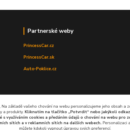
Partnerské weby
PrincessCar.cz
PrincessCar.sk
Auto-Poklice.cz
z, Na základě vašeho chování na webu personalizujeme jeho obsah a 
y a produkty.
Kliknutím na tlačítko „Potvrdit“ nebo jakýkoli odkaz
é s využíváním cookies a předáním údajů o chování na webu pro z
ních sítích a v reklamních sítích
na dalších webech.
Personalizaci a
můžete kdykoli vypnout úpravou svých preferencí.