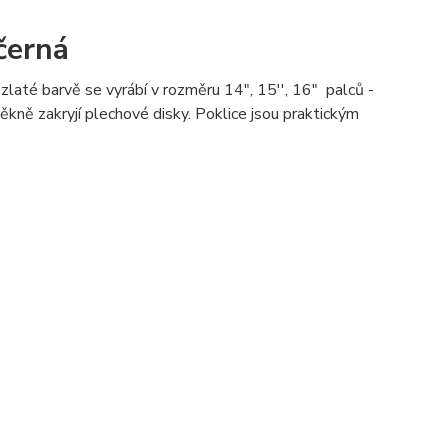
černá
zlaté barvě se vyrábí v rozměru 14", 15'', 16" palců -
ěkně zakryjí plechové disky. Poklice jsou praktickým