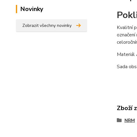
Novinky
Pokl
Zobrazit všechny novinky
Kvalitní 
označení 
celoročn
Materiál
Sada obsa
Zboží 
NRM