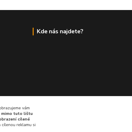
Kde nás najdete?
zobrazujeme vám
 mimo tuto lištu
obrazení cílené
 cílenou reklamu si