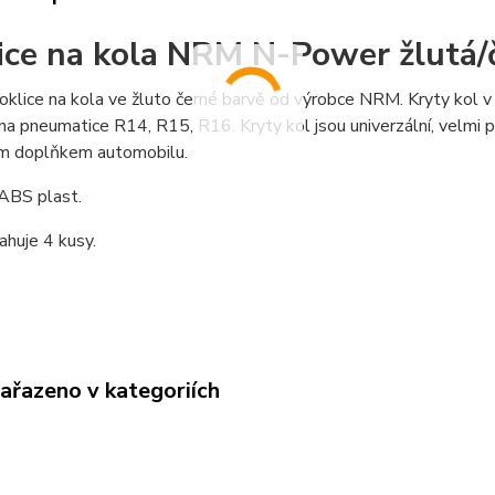
ice na kola NRM N-Power žlutá/
poklice na kola ve žluto černé barvě od výrobce NRM. Kryty kol v 
na pneumatice R14, R15, R16. Kryty kol jsou univerzální, velmi p
ím doplňkem automobilu.
 ABS plast.
huje 4 kusy.
zařazeno v kategoriích