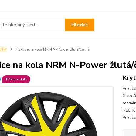
Hledat
NRM
Poklice na kola NRM N-Power žlutá/černá
ice na kola NRM N-Power žlutá/
Kryt
TOP produkt
Poklic
žluto 
rozměr
R16. Kr
Poklice