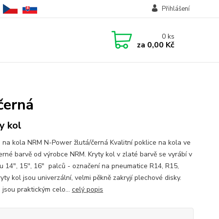
Přihlášení
0
ks
za
0,00 Kč
černá
y kol
e na kola NRM N-Power žlutá/černá Kvalitní poklice na kola ve
černé barvě od výrobce NRM. Kryty kol v zlaté barvě se vyrábí v
u 14", 15'', 16" palců - označení na pneumatice R14, R15,
yty kol jsou univerzální, velmi pěkně zakryjí plechové disky.
 jsou praktickým celo...
celý popis