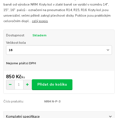
barvě od výrobce NRM. Kryty kol v zlaté barvě se vyrábí v rozměru 14",
15'', 16" palců - označení na pneumatice R14, R15, R16. Kryty kol jsou
univerzální, velmi pěkně zakryjí plechové disky. Poklice jsou praktickým
celoročním dopl...
celý popis
Dostupnost
Skladem
Velikost kola
Nejsme plátci DPH
850 Kč
/
ks
Přidat do košíku
Číslo produktu:
NRM N-P-3
Kompletní specifikace