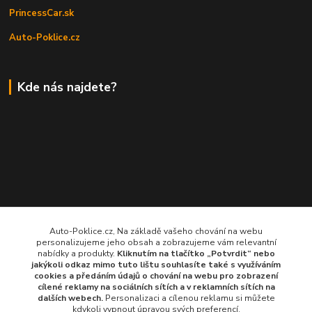
PrincessCar.sk
Auto-Poklice.cz
Kde nás najdete?
Auto-Poklice.cz, Na základě vašeho chování na webu
personalizujeme jeho obsah a zobrazujeme vám relevantní
nabídky a produkty.
Kliknutím na tlačítko „Potvrdit“ nebo
jakýkoli odkaz mimo tuto lištu souhlasíte také s využíváním
cookies a předáním údajů o chování na webu pro zobrazení
cílené reklamy na
sociálních sítích a v reklamních sítích
na
dalších webech.
Personalizaci a cílenou reklamu si můžete
kdykoli vypnout úpravou svých preferencí.