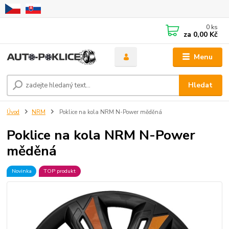
0
ks
za
0,00 Kč
Menu
Hledat
Úvod
NRM
Poklice na kola NRM N-Power měděná
Poklice na kola NRM N-Power
měděná
Novinka
TOP produkt