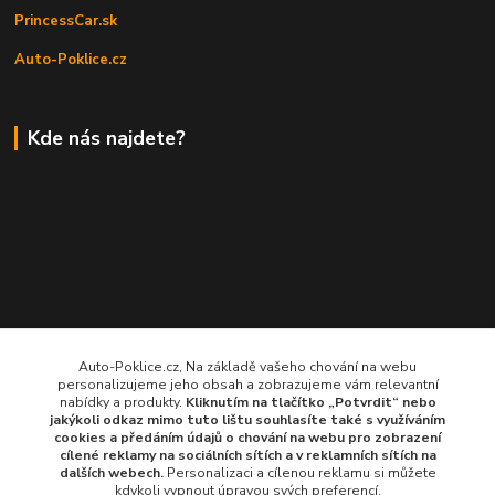
PrincessCar.sk
Auto-Poklice.cz
Kde nás najdete?
Auto-Poklice.cz, Na základě vašeho chování na webu
personalizujeme jeho obsah a zobrazujeme vám relevantní
nabídky a produkty.
Kliknutím na tlačítko „Potvrdit“ nebo
jakýkoli odkaz mimo tuto lištu souhlasíte také s využíváním
cookies a předáním údajů o chování na webu pro zobrazení
cílené reklamy na
sociálních sítích a v reklamních sítích
na
dalších webech.
Personalizaci a cílenou reklamu si můžete
kdykoli vypnout úpravou svých preferencí.