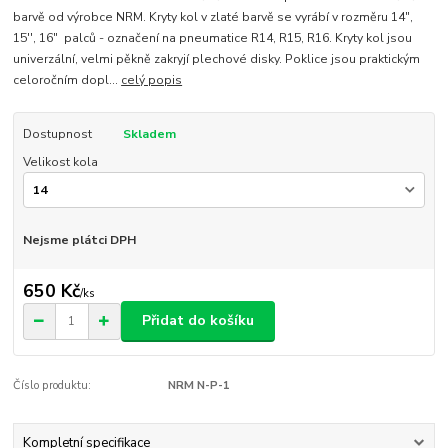
barvě od výrobce NRM. Kryty kol v zlaté barvě se vyrábí v rozměru 14",
15'', 16" palců - označení na pneumatice R14, R15, R16. Kryty kol jsou
univerzální, velmi pěkně zakryjí plechové disky. Poklice jsou praktickým
celoročním dopl...
celý popis
Dostupnost
Skladem
Velikost kola
Nejsme plátci DPH
650 Kč
/
ks
Přidat do košíku
Číslo produktu:
NRM N-P-1
Kompletní specifikace