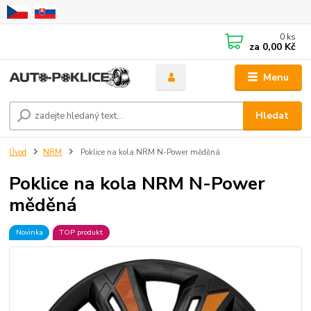
0
ks
za
0,00 Kč
Menu
Hledat
Úvod
NRM
Poklice na kola NRM N-Power měděná
Poklice na kola NRM N-Power
měděná
Novinka
TOP produkt