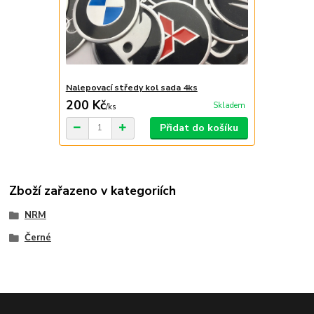
Nalepovací středy kol sada 4ks
200 Kč
Skladem
/
ks
Přidat do košíku
Zboží zařazeno v kategoriích
NRM
Černé