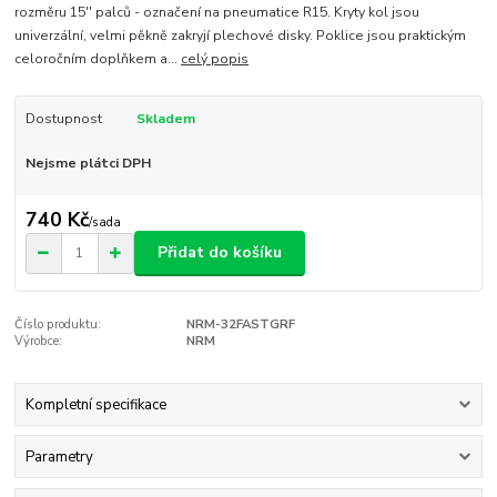
rozměru 15'' palců - označení na pneumatice R15. Kryty kol jsou
univerzální, velmi pěkně zakryjí plechové disky. Poklice jsou praktickým
celoročním doplňkem a...
celý popis
Dostupnost
Skladem
Nejsme plátci DPH
740 Kč
/
sada
Přidat do košíku
Číslo produktu:
NRM-32FASTGRF
Výrobce:
NRM
Kompletní specifikace
Parametry