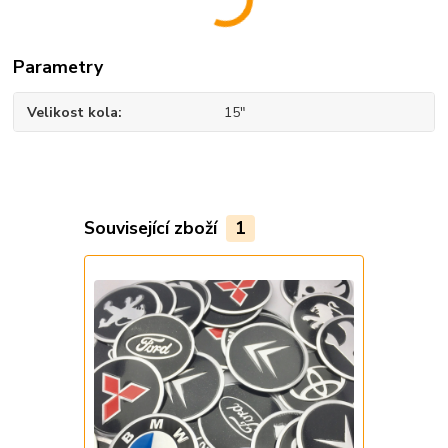
Parametry
Velikost kola
15"
Související zboží
1