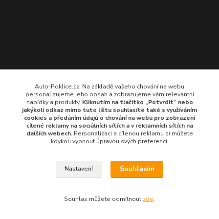
Auto-Poklice.cz, Na základě vašeho chování na webu
personalizujeme jeho obsah a zobrazujeme vám relevantní
nabídky a produkty.
Kliknutím na tlačítko „Potvrdit“ nebo
jakýkoli odkaz mimo tuto lištu souhlasíte také s využíváním
cookies a předáním údajů o chování na webu pro zobrazení
cílené reklamy na
sociálních sítích a v reklamních sítích
na
dalších webech.
Personalizaci a cílenou reklamu si můžete
kdykoli vypnout úpravou svých preferencí.
Souhlasím
Nastavení
© 2024 všechna práva vyhrazena
Souhlas můžete odmítnout
zde
.
Vytvořeno na
Eshop-rychle.cz