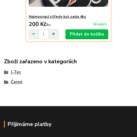
Nalepovací středy kol sada 4ks
200 Kč
Skladem
/
ks
Přidat do košíku
Zboží zařazeno v kategoriích
J-Tec
Černé
Příjímáme platby