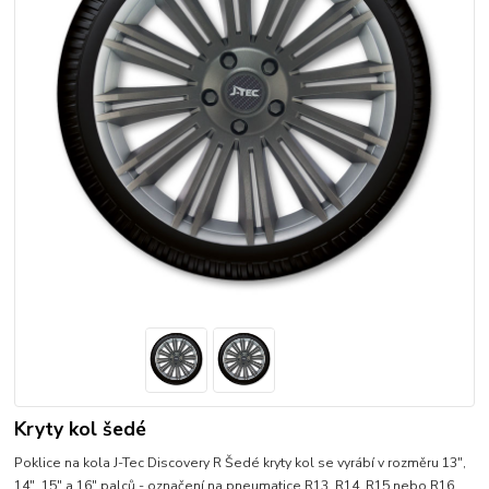
Kryty kol šedé
Poklice na kola J-Tec Discovery R Šedé kryty kol se vyrábí v rozměru 13",
14", 15" a 16" palců - označení na pneumatice R13, R14, R15 nebo R16.