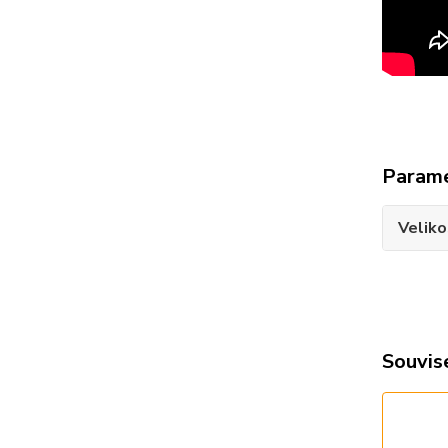
Param
Veliko
Souvise