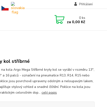
Přihlášení
0
ks
za
0,00 Kč
y kol stříbrné
e na kola Argo Mega Stříbrné kryty kol se vyrábí v rozměru 13",
5" a 16 palců - označení na pneumatice R13, R14, R15 nebo
oklice jsou povrchově upraveny odolným a neloupavým lakem,
ajišťuje stylový vzhled a snadné čištění. Poklice na kola jsou
praktickým celoročním dop...
celý popis