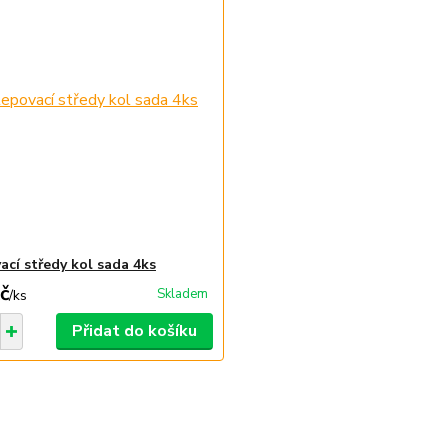
ací středy kol sada 4ks
č
Skladem
/
ks
Přidat do košíku