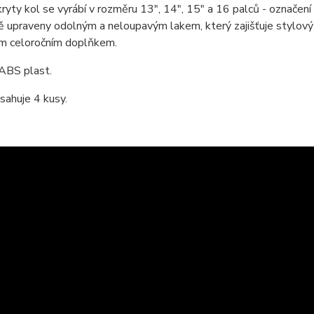
kryty kol se vyrábí v rozměru 13", 14", 15" a 16 palců - označe
 upraveny odolným a neloupavým lakem, který zajišťuje stylový v
ým celoročním doplňkem.
 ABS plast.
sahuje 4 kusy.