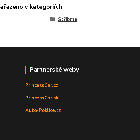
zařazeno v kategoriích
Stříbrné
Partnerské weby
PrincessCar.cz
PrincessCar.sk
Auto-Poklice.cz