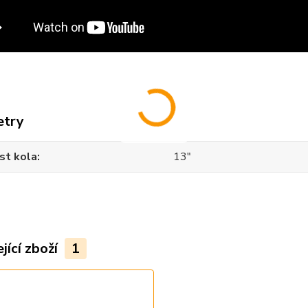
etry
st kola
13"
jící zboží
1