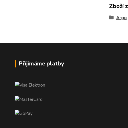
Zboží 
Argo
Příjímáme platby