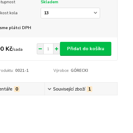
tupnost
Skladem
ikost kola
sme plátci DPH
0 Kč
Přidat do košíku
/
sada
roduktu:
0021-1
Výrobce:
GÓRECKI
ntáře
0
Související zboží
1