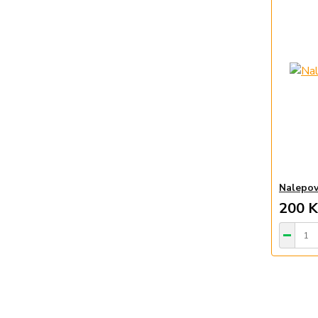
Nalepov
200 K