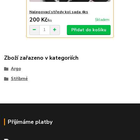
Nalepovací středy kol sada 4ks
200 Kč
Skladem
/
ks
Přidat do košíku
Zboží zařazeno v kategoriích
Argo
Stříbrné
Příjímáme platby