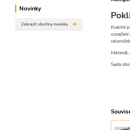
Novinky
Pokl
Zobrazit všechny novinky
Kvalitní 
označení 
celoročn
Materiál
Sada obsa
Souvise