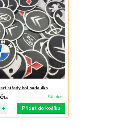
ací středy kol sada 4ks
č
Skladem
/
ks
Přidat do košíku