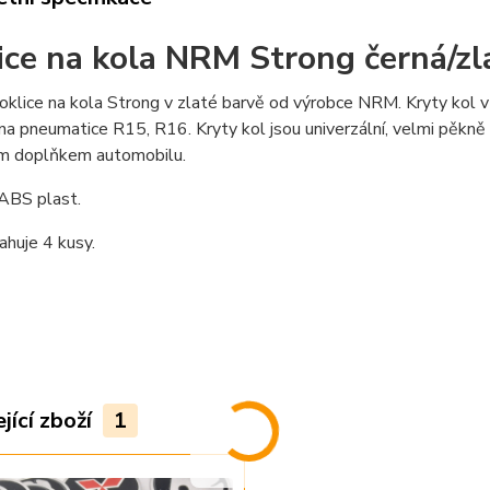
ice na kola NRM Strong černá/zl
poklice na kola Strong v zlaté barvě od výrobce NRM. Kryty kol v
na pneumatice R15, R16. Kryty kol jsou univerzální, velmi pěkně 
ím doplňkem automobilu.
 ABS plast.
huje 4 kusy.
jící zboží
1