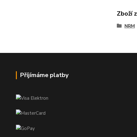
Zboží 
NRM
Příjímáme platby