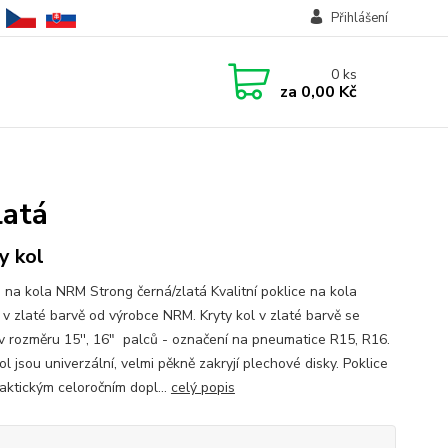
Přihlášení
0
ks
za
0,00 Kč
latá
y kol
e na kola NRM Strong černá/zlatá Kvalitní poklice na kola
 v zlaté barvě od výrobce NRM. Kryty kol v zlaté barvě se
 v rozměru 15'', 16" palců - označení na pneumatice R15, R16.
ol jsou univerzální, velmi pěkně zakryjí plechové disky. Poklice
raktickým celoročním dopl...
celý popis