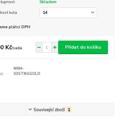
tupnost
Skladem
ikost kola
sme plátci DPH
0 Kč
Přidat do košíku
/
sada
NRM-
u:
03STNGGOLD
Související zboží
1