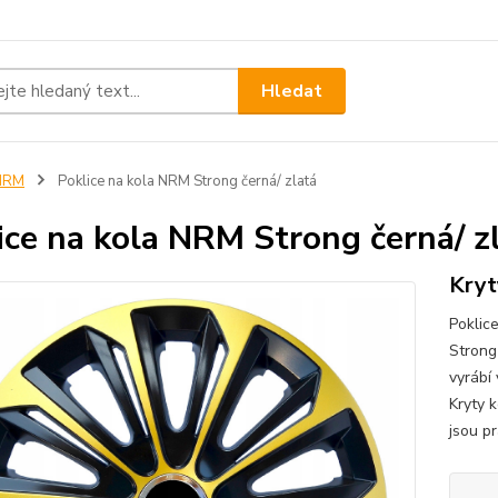
Hledat
NRM
Poklice na kola NRM Strong černá/ zlatá
ice na kola NRM Strong černá/ z
Kryt
Poklic
Strong
vyrábí
Kryty k
jsou p