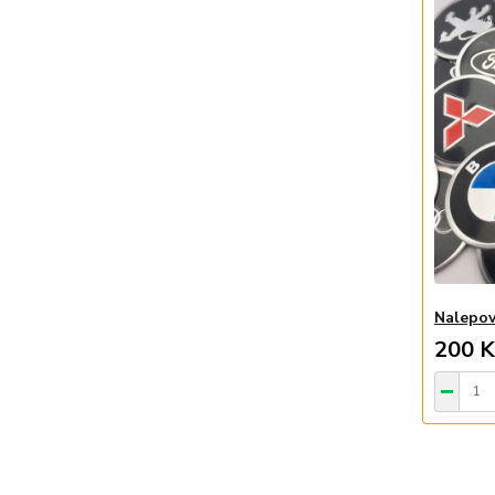
Nalepov
200 K