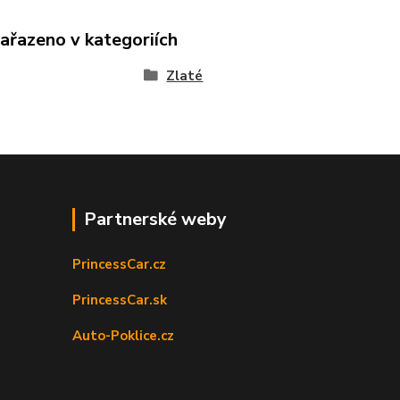
zařazeno v kategoriích
Zlaté
Partnerské weby
PrincessCar.cz
PrincessCar.sk
Auto-Poklice.cz