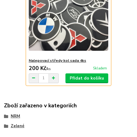
Nalepovací středy kol sada 4ks
200 Kč
Skladem
/
ks
Přidat do košíku
Zboží zařazeno v kategoriích
NRM
Zelené