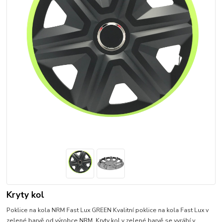
Kryty kol
Poklice na kola NRM Fast Lux GREEN Kvalitní poklice na kola Fast Lux v
zelené barvě od výrobce NRM. Kryty kol v zelené barvě se vyrábí v