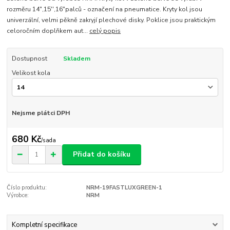
rozměru 14",15'',16"palců - označení na pneumatice. Kryty kol jsou
univerzální, velmi pěkně zakryjí plechové disky. Poklice jsou praktickým
celoročním doplňkem aut...
celý popis
Dostupnost
Skladem
Velikost kola
Nejsme plátci DPH
680 Kč
/
sada
Přidat do košíku
Číslo produktu:
NRM-19FASTLUXGREEN-1
Výrobce:
NRM
Kompletní specifikace