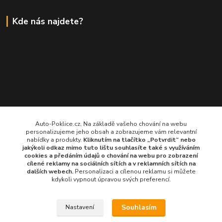
Kde nás najdete?
Auto-Poklice.cz, Na základě vašeho chování na webu
personalizujeme jeho obsah a zobrazujeme vám relevantní
nabídky a produkty.
Kliknutím na tlačítko „Potvrdit“ nebo
jakýkoli odkaz mimo tuto lištu souhlasíte také s využíváním
cookies a předáním údajů o chování na webu pro zobrazení
cílené reklamy na
sociálních sítích a v reklamních sítích
na
dalších webech.
Personalizaci a cílenou reklamu si můžete
kdykoli vypnout úpravou svých preferencí.
Souhlasím
Nastavení