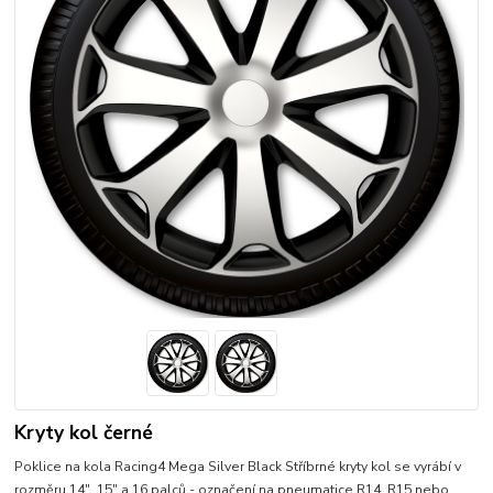
Kryty kol černé
Poklice na kola Racing4 Mega Silver Black Stříbrné kryty kol se vyrábí v
rozměru 14", 15" a 16 palců - označení na pneumatice R14, R15 nebo