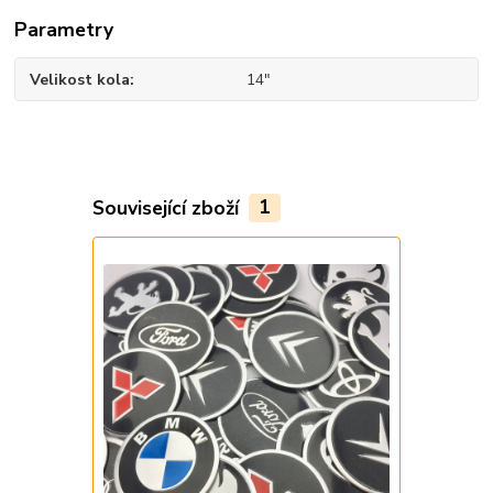
Parametry
Velikost kola
14"
Související zboží
1