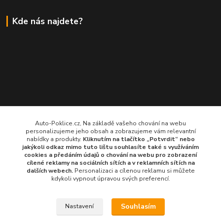
Kde nás najdete?
Auto-Poklice.cz, Na základě vašeho chování na webu
personalizujeme jeho obsah a zobrazujeme vám relevantní
nabídky a produkty.
Kliknutím na tlačítko „Potvrdit“ nebo
jakýkoli odkaz mimo tuto lištu souhlasíte také s využíváním
cookies a předáním údajů o chování na webu pro zobrazení
cílené reklamy na
sociálních sítích a v reklamních sítích
na
dalších webech.
Personalizaci a cílenou reklamu si můžete
kdykoli vypnout úpravou svých preferencí.
Souhlasím
Nastavení