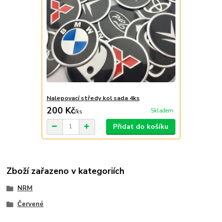
Nalepovací středy kol sada 4ks
200 Kč
Skladem
/
ks
Přidat do košíku
Zboží zařazeno v kategoriích
NRM
Červené