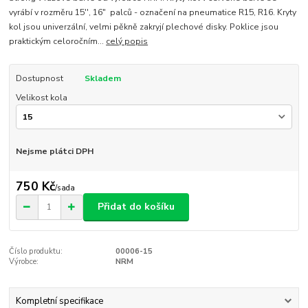
vyrábí v rozměru 15'', 16" palců - označení na pneumatice R15, R16. Kryty
kol jsou univerzální, velmi pěkně zakryjí plechové disky. Poklice jsou
praktickým celoročním...
celý popis
Dostupnost
Skladem
Velikost kola
Nejsme plátci DPH
750 Kč
/
sada
Přidat do košíku
Číslo produktu:
00006-15
Výrobce:
NRM
Kompletní specifikace