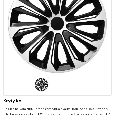
Kryty kol
Poklice na kola NRM Strong černá/bílá Kvalitní poklice na kola Strong v
bílé barvě od výrobce NRM. Kryty kol v bílé barvě se vyrábí v rozměru 15'',