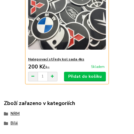
Nalepovací středy kol sada 4ks
200 Kč
Skladem
/
ks
Přidat do košíku
Zboží zařazeno v kategoriích
NRM
Bílé