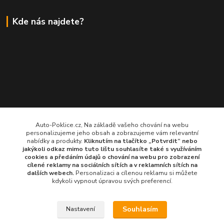
Kde nás najdete?
Auto-Poklice.cz, Na základě vašeho chování na webu
personalizujeme jeho obsah a zobrazujeme vám relevantní
nabídky a produkty.
Kliknutím na tlačítko „Potvrdit“ nebo
jakýkoli odkaz mimo tuto lištu souhlasíte také s využíváním
cookies a předáním údajů o chování na webu pro zobrazení
cílené reklamy na
sociálních sítích a v reklamních sítích
na
dalších webech.
Personalizaci a cílenou reklamu si můžete
kdykoli vypnout úpravou svých preferencí.
Souhlasím
Nastavení