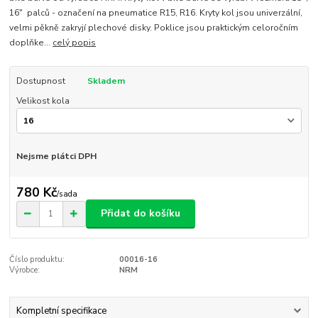
16" palců - označení na pneumatice R15, R16. Kryty kol jsou univerzální,
velmi pěkně zakryjí plechové disky. Poklice jsou praktickým celoročním
doplňke...
celý popis
Dostupnost
Skladem
Velikost kola
Nejsme plátci DPH
780 Kč
/
sada
Přidat do košíku
Číslo produktu:
00016-16
Výrobce:
NRM
Kompletní specifikace