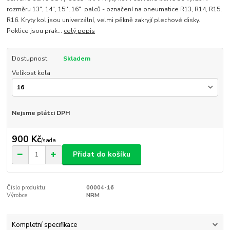
rozměru 13", 14", 15'', 16" palců - označení na pneumatice R13, R14, R15,
R16. Kryty kol jsou univerzální, velmi pěkně zakryjí plechové disky.
Poklice jsou prak...
celý popis
Dostupnost
Skladem
Velikost kola
Nejsme plátci DPH
900 Kč
/
sada
Přidat do košíku
Číslo produktu:
00004-16
Výrobce:
NRM
Kompletní specifikace