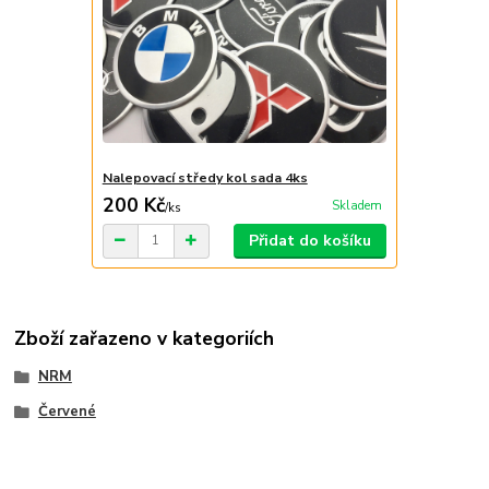
Nalepovací středy kol sada 4ks
200 Kč
Skladem
/
ks
Přidat do košíku
Zboží zařazeno v kategoriích
NRM
Červené