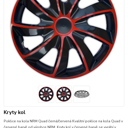
Kryty kol
Poklice na kola NRM Quad černá/červená Kvalitní poklice na kola Quad v
červené barvě od výrobce NRM. Kryty kol v červené barvě se vyrábí v