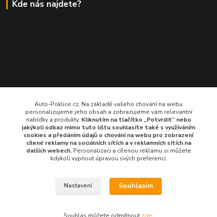
Kde nás najdete?
Auto-Poklice.cz, Na základě vašeho chování na webu
personalizujeme jeho obsah a zobrazujeme vám relevantní
nabídky a produkty.
Kliknutím na tlačítko „Potvrdit“ nebo
jakýkoli odkaz mimo tuto lištu souhlasíte také s využíváním
cookies a předáním údajů o chování na webu pro zobrazení
cílené reklamy na
sociálních sítích a v reklamních sítích
na
dalších webech.
Personalizaci a cílenou reklamu si můžete
kdykoli vypnout úpravou svých preferencí.
Souhlasím
Nastavení
© 2024 všechna práva vyhrazena
Souhlas můžete odmítnout
zde
.