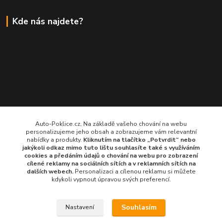
Kde nás najdete?
Auto-Poklice.cz, Na základě vašeho chování na webu
personalizujeme jeho obsah a zobrazujeme vám relevantní
nabídky a produkty.
Kliknutím na tlačítko „Potvrdit“ nebo
jakýkoli odkaz mimo tuto lištu souhlasíte také s využíváním
cookies a předáním údajů o chování na webu pro zobrazení
cílené reklamy na
sociálních sítích a v reklamních sítích
na
dalších webech.
Personalizaci a cílenou reklamu si můžete
kdykoli vypnout úpravou svých preferencí.
Souhlasím
Nastavení