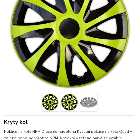
Kryty kol
Poklice na kola NRM Draco černá/zelená Kvalitní poklice na kola Quad v
zelené barvě od výrobce NRM. Kryty kol v zelené barvě se vyrábí v