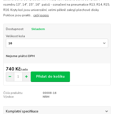
rozměru 13", 14", 15'', 16" palců - označení na pneumatice R13, R14, R15,
R16. Kryty kol jsou univerzální, velmi pěkně zakryjí plechové disky.
Poklice jsou prakti...
celý popis
Dostupnost
Skladem
Velikost kola
Nejsme plátci DPH
740 Kč
/
sada
Přidat do košíku
Číslo produktu:
00008-16
Výrobce:
NRM
Kompletní specifikace