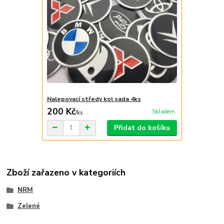
Nalepovací středy kol sada 4ks
200 Kč
Skladem
/
ks
Přidat do košíku
Zboží zařazeno v kategoriích
NRM
Zelené