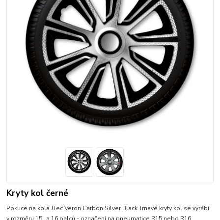
Kryty kol černé
Poklice na kola JTec Veron Carbon Silver Black Tmavé kryty kol se vyrábí
v rozměru 15" a 16 palců - označení na pneumatice R15 nebo R16.