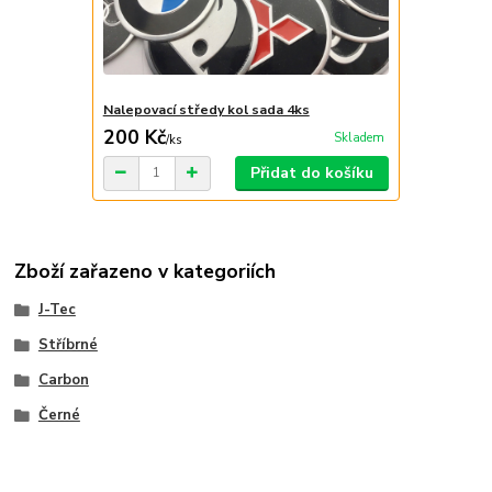
Nalepovací středy kol sada 4ks
200 Kč
Skladem
/
ks
Přidat do košíku
Zboží zařazeno v kategoriích
J-Tec
Stříbrné
Carbon
Černé