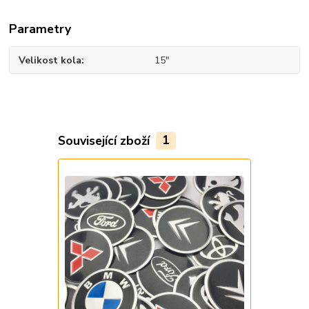
Parametry
Velikost kola
15"
Související zboží
1