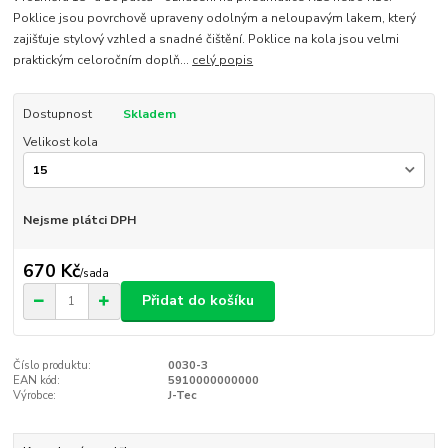
Poklice jsou povrchově upraveny odolným a neloupavým lakem, který
zajišťuje stylový vzhled a snadné čištění. Poklice na kola jsou velmi
praktickým celoročním doplň...
celý popis
Dostupnost
Skladem
Velikost kola
Nejsme plátci DPH
670 Kč
/
sada
Přidat do košíku
Číslo produktu:
0030-3
EAN kód:
5910000000000
Výrobce:
J-Tec