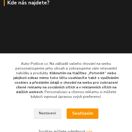
Kde nás najdete?
Auto-Poklice.cz, Na základě vašeho chování na webu
personalizujeme jeho obsah a zobrazujeme vám relevantní
nabídky a produkty.
Kliknutím na tlačítko „Potvrdit“ nebo
jakýkoli odkaz mimo tuto lištu souhlasíte také s využíváním
cookies a předáním údajů o chování na webu pro zobrazení
cílené reklamy na
sociálních sítích a v reklamních sítích
na
dalších webech.
Personalizaci a cílenou reklamu si můžete
kdykoli vypnout úpravou svých preferencí.
Souhlasím
Nastavení
© 2024 všechna práva vyhrazena
Souhlas můžete odmítnout
zde
.