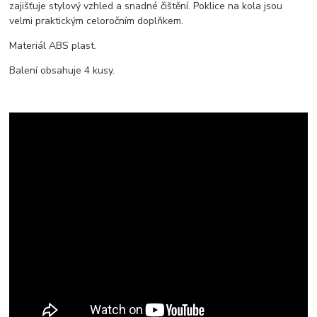
zajišťuje stylový vzhled a snadné čištění. Poklice na kola jsou
velmi praktickým celoročním doplňkem.
Materiál ABS plast.
Balení obsahuje 4 kusy.