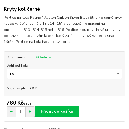
Kryty kol černé
Poklice na kola Racing4 Avalon Carbon Silver Black Stříbrno černé kryty
kol se vyrábí v rozměru 13", 14", 15" a 16" palců - označení na
pneumaticeR13, R14, R15 nebo R16. Poklice jsou povrchově upraveny
odolným a neloupavým lakem, který zajišťuje stylový vzhled a snadné
čištění. Poklice na kola jsou...
celý popis
Dostupnost
Skladem
Velikost kola
Nejsme plátci DPH
780 Kč
/
sada
Přidat do košíku