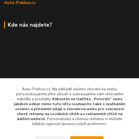
Auto-Poklice.cz
Kde nás najdete?
Auto-Poklice.cz, Na základě vašeho chování na webu
personalizujeme jeho obsah a zobrazujeme vám relevantní
nabídky a produkty.
Kliknutím na tlačítko „Potvrdit“ nebo
jakýkoli odkaz mimo tuto lištu souhlasíte také s využíváním
cookies a předáním údajů o chování na webu pro zobrazení
cílené reklamy na
sociálních sítích a v reklamních sítích
na
dalších webech.
Personalizaci a cílenou reklamu si můžete
kdykoli vypnout úpravou svých preferencí.