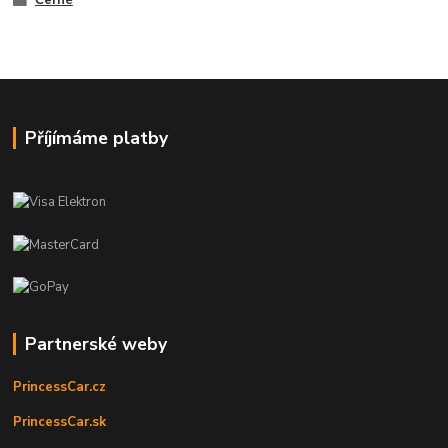
Černé
Příjímáme platby
Partnerské weby
PrincessCar.cz
PrincessCar.sk