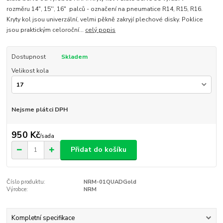
rozměru 14", 15'', 16" palců - označení na pneumatice R14, R15, R16.
Kryty kol jsou univerzální, velmi pěkně zakryjí plechové disky. Poklice
jsou praktickým celoroční...
celý popis
Dostupnost
Skladem
Velikost kola
Nejsme plátci DPH
950 Kč
/
sada
Přidat do košíku
Číslo produktu:
NRM-01QUADGold
Výrobce:
NRM
Kompletní specifikace