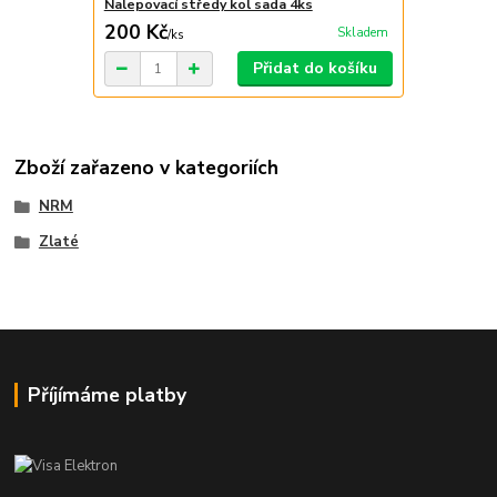
Nalepovací středy kol sada 4ks
200 Kč
Skladem
/
ks
Přidat do košíku
Zboží zařazeno v kategoriích
NRM
Zlaté
Příjímáme platby