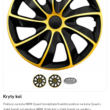
Kryty kol
Poklice na kola NRM Quad černá/zlatá Kvalitní poklice na kola Quad v
zlaté barvě od výrobce NRM. Kryty kol v zlaté barvě se vyrábí v