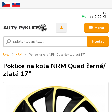
0
ks
za
0,00 Kč
Menu
Hledat
Úvod
NRM
Poklice na kola NRM Quad černá/ zlatá 17"
Poklice na kola NRM Quad černá/
zlatá 17"