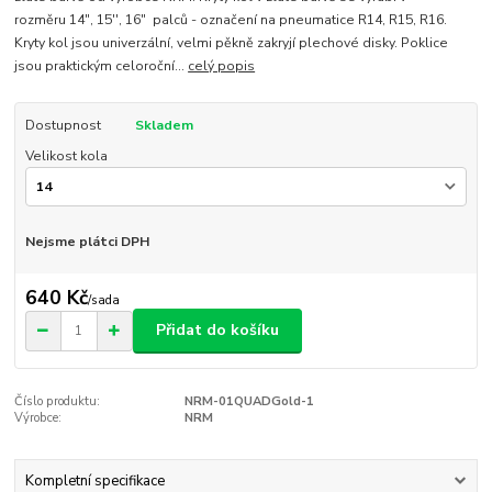
rozměru 14", 15'', 16" palců - označení na pneumatice R14, R15, R16.
Kryty kol jsou univerzální, velmi pěkně zakryjí plechové disky. Poklice
jsou praktickým celoroční...
celý popis
Dostupnost
Skladem
Velikost kola
Nejsme plátci DPH
640 Kč
/
sada
Přidat do košíku
Číslo produktu:
NRM-01QUADGold-1
Výrobce:
NRM
Kompletní specifikace