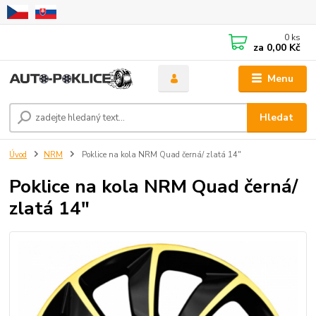
0
ks
za
0,00 Kč
Menu
Hledat
Úvod
NRM
Poklice na kola NRM Quad černá/ zlatá 14"
Poklice na kola NRM Quad černá/
zlatá 14"