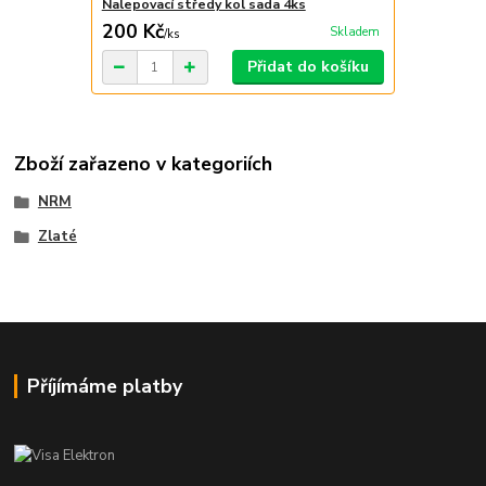
Nalepovací středy kol sada 4ks
200 Kč
Skladem
/
ks
Přidat do košíku
Zboží zařazeno v kategoriích
NRM
Zlaté
Příjímáme platby