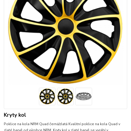
Kryty kol
Poklice na kola NRM Quad černá/zlatá Kvalitní poklice na kola Quad v
zlaté barvě od výrobce NRM. Kryty kol v zlaté barvě se vyrábí v