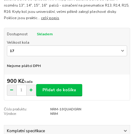
rozměru 13", 14", 15'', 16" palců - označení na pneumatice R13, R14, R15,
R16. Kryty kol jsou univerzální, velmi pěkně zakryjí plechové disky.
Poklice jsou praktic...
celý popis
Dostupnost
Skladem
Velikost kola
Nejsme plátci DPH
900 Kč
/
sada
Přidat do košíku
Číslo produktu:
NRM-10QUADGRN
Výrobce:
NRM
Kompletní specifikace