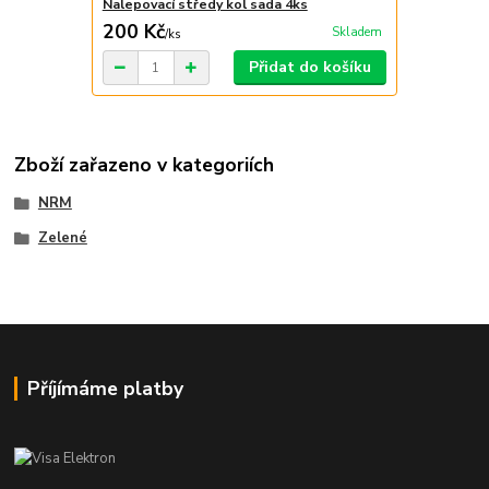
Nalepovací středy kol sada 4ks
200 Kč
Skladem
/
ks
Přidat do košíku
Zboží zařazeno v kategoriích
NRM
Zelené
Příjímáme platby