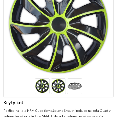
Kryty kol
Poklice na kola NRM Quad černá/zelená Kvalitní poklice na kola Quad v
zelené barvě od výrobce NRM. Kryty kol v zelené barvě se vyrábí v